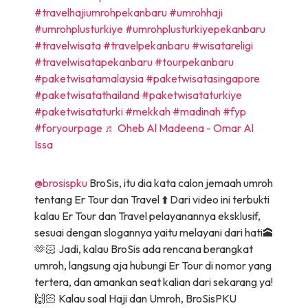
#travelhajiumrohpekanbaru
#umrohhaji
#umrohplusturkiye
#umrohplusturkiyepekanbaru
#travelwisata
#travelpekanbaru
#wisatareligi
#travelwisatapekanbaru
#tourpekanbaru
#paketwisatamalaysia
#paketwisatasingapore
#paketwisatathailand
#paketwisataturkiye
#paketwisataturki
#mekkah
#madinah
#fyp
#foryourpage
♬ Oheb Al Madeena - Omar Al
Issa
@brosispku
BroSis, itu dia kata calon jemaah umroh
tentang Er Tour dan Travel ⬆️ Dari video ini terbukti
kalau Er Tour dan Travel pelayanannya eksklusif,
sesuai dengan slogannya yaitu melayani dari hati🕋
🫶🏻 Jadi, kalau BroSis ada rencana berangkat
umroh, langsung aja hubungi Er Tour di nomor yang
tertera, dan amankan seat kalian dari sekarang ya!
🙌🏻 Kalau soal Haji dan Umroh, BroSisPKU