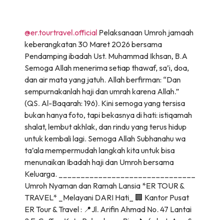
@er.tourtravel.official
Pelaksanaan Umroh jamaah
keberangkatan 30 Maret 2026 bersama
Pendamping ibadah Ust. Muhammad Ikhsan, B.A
Semoga Allah menerima setiap thawaf, sa’i, doa,
dan air mata yang jatuh. Allah berfirman: “Dan
sempurnakanlah haji dan umrah karena Allah.”
(QS. Al-Baqarah: 196). Kini semoga yang tersisa
bukan hanya foto, tapi bekasnya di hati: istiqamah
shalat, lembut akhlak, dan rindu yang terus hidup
untuk kembali lagi. Semoga Allah Subhanahu wa
ta’ala mempermudah langkah kita untuk bisa
menunaikan Ibadah haji dan Umroh bersama
Keluarga. _______________________________
Umroh Nyaman dan Ramah Lansia *ER TOUR &
TRAVEL* _Melayani DARI Hati_ 🏢 Kantor Pusat
ER Tour & Travel : 📍Jl. Arifin Ahmad No. 47 Lantai