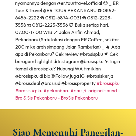
nyamannya dengan @er.tourtravel.official 😍 _ ER
Tour & Travel @ER TOUR PEKANBARU ☎️ 0852-
6456-2222 ☎️ 0812-6874-0031 ☎️ 0812-2223-
3558 ☎️ 0812-2223-3556 ⏰ Buka setiap hari,
07.00-17.00 WIB 📍 Jalan Arifin Ahmad,
Pekanbaru (Satu lokasi dengan ER Coffee, sekitar
200 m ke arah simpang Jalan Rambutan) _ 🔥 Ada
apa di Pekanbaru? Cek review @brosispku 🌟 Cek
beragam highlight di Instagram @brosispku 🍻 Ingin
tampil di brosispku? Hubungi WA tim iklan
@brosispku di bio 🌐 Follow juga IG: @brosiskerja
@brosisdeal @brosisid @brosisproperty
#brosispku
#brosis
#pku
#pekanbaru
#riau
♬ original sound -
Bro & Sis Pekanbaru - BroSis Pekanbaru
Siap Memenuhi Panggilan-