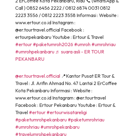
2 ErCoffee Kota Pekanbaru, Riau 📞 (whatsApp &
Call ) 0852 6456 2222 / 0812 6874 0031 0812
2223 3556 / 0812 2223 3558 Informasi : Website :
www.ertour.co.id Instagram :
@er.tourtravel.official Facebook :
ertourpekanbaru Youtube : Ertour & Travel
#ertour
#paketumroh2026
#umroh
#umrohriau
#umrohpekanbaru
♬ suara asli - ER TOUR
PEKANBARU
@er.tourtravel.official
📍Kantor Pusat ER Tour &
Travel : Jl. Arifin Ahmad No. 47 Lantai 2 ErCoffee
Kota Pekanbaru Informasi : Website :
www.ertour.co.id Instagram : @er.tourtravel
Facebook : Ertour Pekanbaru Youtube : Ertour &
Travel
#ertour
#ertourwisatareligi
#paketumrohpekanbaru
#paketumrohriau
#umrohriau
#umrohpekanbaru
#travelumrohpekanbaru